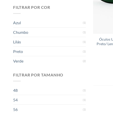
FILTRAR POR COR
Azul
(1)
Chumbo
(1)
Óculos U
Lilás
(1)
Preto/ Le
Preto
(1)
Verde
(2)
FILTRAR POR TAMANHO
48
(1)
54
(1)
56
(1)