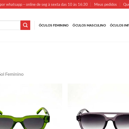
por whatsapp – online de seg à sexta das 10 às 16:30
Meus pedidos
Que
ÓCULOS FEMININO
ÓCULOS MASCULINO
ÓCULOS INF
Sol Feminino