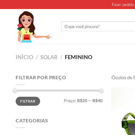
Skip
Fazer pedido 
to
content
Pesquisar
por:
INÍCIO
/
SOLAR
/
FEMININO
FILTRAR POR PREÇO
Óculos de 
Preço
Preço
Preço:
R$20
—
R$40
FILTRAR
mínimo
máximo
CATEGORIAS