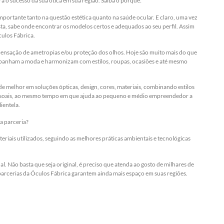
 o sucesso da sua ótica em sua região. Saiba o porquê:
portante tanto na questão estética quanto na saúde ocular. E claro, uma vez
esta, sabe onde encontrar os modelos certos e adequados ao seu perfil. Assim
culos Fábrica.
mpensação de ametropias e/ou proteção dos olhos. Hoje são muito mais do que
mpanham a moda e harmonizam com estilos, roupas, ocasiões e até mesmo
 melhor em soluções ópticas, design, cores, materiais, combinando estilos
 pessoais, ao mesmo tempo em que ajuda ao pequeno e médio empreendedor a
ientela.
a parceria?
eriais utilizados, seguindo as melhores práticas ambientais e tecnológicas
al. Não basta que seja original, é preciso que atenda ao gosto de milhares de
parcerias da Óculos Fábrica garantem ainda mais espaço em suas regiões.