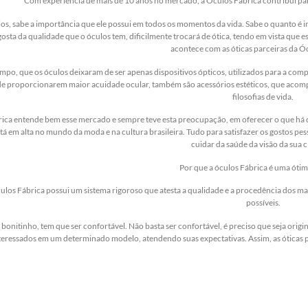
Com experiência de mais de 10 anos no mercado, a Óculos Fábrica contribui para
s, sabe a importância que ele possui em todos os momentos da vida. Sabe o quanto é im
 gosta da qualidade que o óculos tem, dificilmente trocará de ótica, tendo em vista que 
acontece com as óticas parceiras da Ó
empo, que os óculos deixaram de ser apenas dispositivos ópticos, utilizados para a co
 de proporcionarem maior acuidade ocular, também são acessórios estéticos, que aco
filosofias de vida.
ica entende bem esse mercado e sempre teve esta preocupação, em oferecer o que há de
tá em alta no mundo da moda e na cultura brasileira. Tudo para satisfazer os gostos
cuidar da saúde da visão da sua cl
Por que a óculos Fábrica é uma ótim
los Fábrica possui um sistema rigoroso que atesta a qualidade e a procedência dos mat
possíveis.
 bonitinho, tem que ser confortável. Não basta ser confortável, é preciso que seja origin
interessados em um determinado modelo, atendendo suas expectativas. Assim, as óticas 