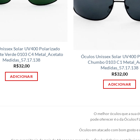
nissex Solar UV400 Polarizado
nte Verde 0103 C4 Metal_Acetato
Óculos Unissex Solar UV400 P
Medidas_57.17.138
Chumbo 0103 C1 Metal_A
R$
32,00
Medidas_57.17.138
R$
32,00
ADICIONAR
ADICIONAR
O melhor óculos que a sua ó
pode oferecer é o da Óculos F
Óculos em atacado com bom gosto e 