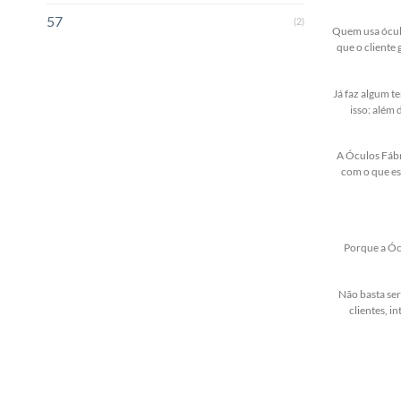
57
(2)
Quem usa óculo
que o cliente
Já faz algum t
isso: além
A Óculos Fábr
com o que es
Porque a Ócu
Não basta ser
clientes, 