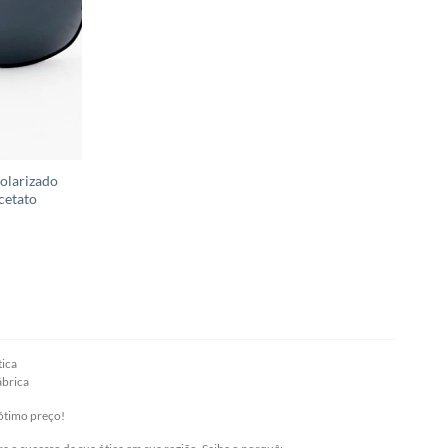
olarizado
cetato
tica
ábrica
ótimo preço!