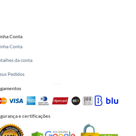
nha Conta
nha Conta
talhes da conta
us Pedidos
agamentos
gurança e certificações