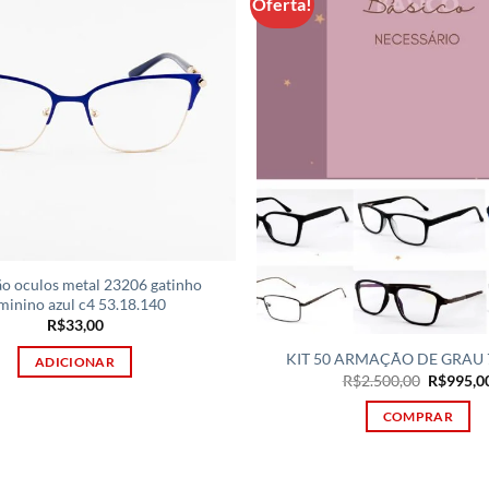
Oferta!
o oculos metal 23206 gatinho
minino azul c4 53.18.140
R$
33,00
KIT 50 ARMAÇÃO DE GRAU 
ADICIONAR
O
R$
2.500,00
R$
995,0
preço
original
COMPRAR
era:
R$2.500,