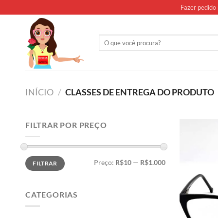
Skip
Fazer pedido 
to
content
Pesquisar
por:
INÍCIO
/
CLASSES DE ENTREGA DO PRODUTO
FILTRAR POR PREÇO
Preço
Preço
Preço:
R$10
—
R$1.000
FILTRAR
mínimo
máximo
CATEGORIAS