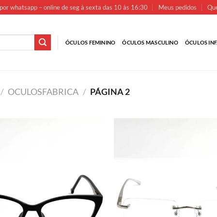
por whatsapp – online de seg à sexta das 10 às 16:30
Meus pedidos
Que
ÓCULOS FEMININO
ÓCULOS MASCULINO
ÓCULOS INF
/
OCULOSFABRICA
/
PÁGINA 2