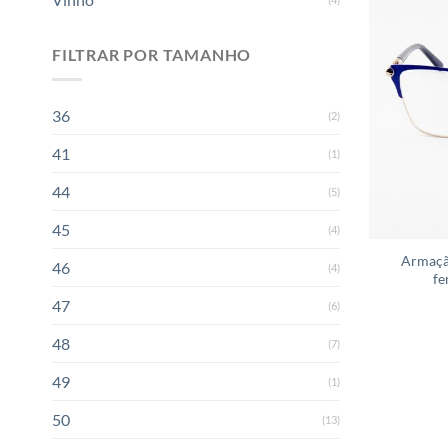
FILTRAR POR TAMANHO
36
(2)
41
(1)
44
(5)
45
(4)
Armaçã
46
(4)
fe
47
(6)
48
(7)
49
(1)
50
(13)