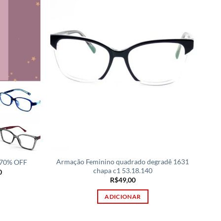
Armação Feminino quadrado degradê 1631
70% OFF
chapa c1 53.18.140
O
0
preço
R$
49,00
atual
é:
ADICIONAR
00.
R$995,00.