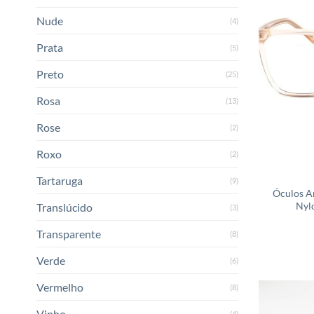
Nude
(4)
Prata
(5)
Preto
(25)
Rosa
(13)
Rose
(2)
Roxo
(2)
Tartaruga
(9)
Óculos A
Nyl
Translúcido
(3)
Transparente
(8)
Verde
(6)
Vermelho
(8)
Vinho
(4)