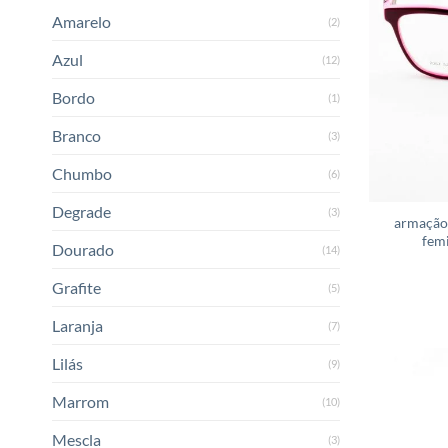
Amarelo
(2)
Azul
(12)
Bordo
(1)
Branco
(3)
Chumbo
(6)
Degrade
(3)
armação
femi
Dourado
(14)
Grafite
(5)
Laranja
(7)
Lilás
(9)
Marrom
(10)
Mescla
(3)