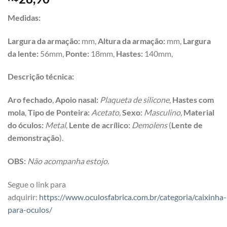
Medidas:
Largura da armação:
mm,
Altura da armação:
mm,
Largura
da lente:
56mm,
Ponte:
18mm,
Hastes:
140mm,
Descrição técnica:
Aro f
echado
,
Apoio nasal:
Plaqueta de silicone
,
Hastes com
mola
,
Tipo de Ponteira:
Acetato,
Sexo:
Masculino,
Material
do óculos:
Metal
,
Lente de acrílico:
Demolens
(
Lente de
demonstração
).
OBS:
Não acompanha estojo.
Segue o link para
adquirir:
https://www.oculosfabrica.com.br/categoria/caixinha-
para-oculos/