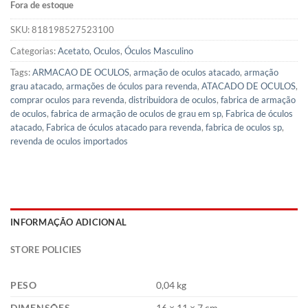
Fora de estoque
SKU:
818198527523100
Categorias:
Acetato
,
Oculos
,
Óculos Masculino
Tags:
ARMACAO DE OCULOS
,
armação de oculos atacado
,
armação
grau atacado
,
armações de óculos para revenda
,
ATACADO DE OCULOS
,
comprar oculos para revenda
,
distribuidora de oculos
,
fabrica de armação
de oculos
,
fabrica de armação de oculos de grau em sp
,
Fabrica de óculos
atacado
,
Fabrica de óculos atacado para revenda
,
fabrica de oculos sp
,
revenda de oculos importados
INFORMAÇÃO ADICIONAL
STORE POLICIES
PESO
0,04 kg
DIMENSÕES
16 × 11 × 7 cm