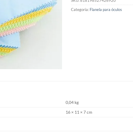
SKU:
818198527426920
Categoria:
Flanela para óculos
0,04 kg
16 × 11 × 7 cm