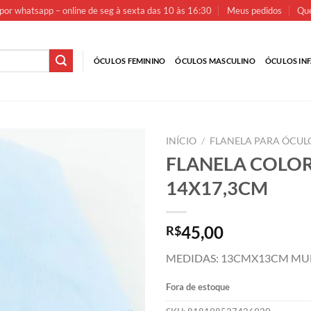
por whatsapp – online de seg à sexta das 10 às 16:30
Meus pedidos
Que
ÓCULOS FEMININO
ÓCULOS MASCULINO
ÓCULOS INF
INÍCIO
/
FLANELA PARA ÓCUL
FLANELA COLOR
14X17,3CM
45,00
R$
MEDIDAS: 13CMX13CM MULTIC
Fora de estoque