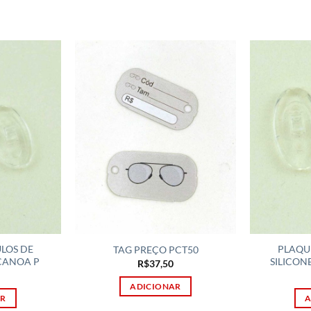
LOS DE
PLAQU
TAG PREÇO PCT50
 CANOA P
SILICON
R$
37,50
ADICIONAR
AR
A