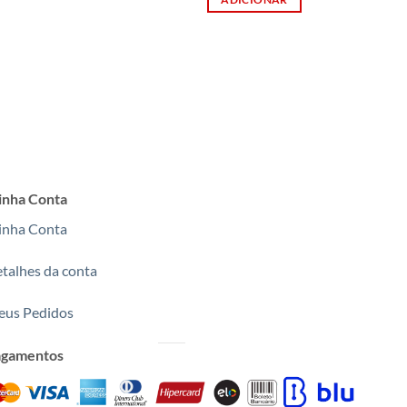
nha Conta
nha Conta
talhes da conta
us Pedidos
agamentos