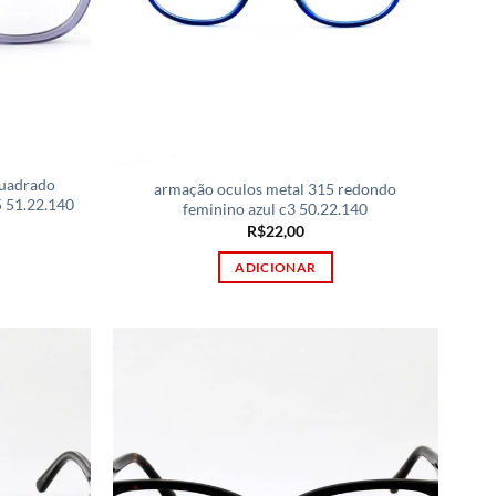
uadrado
armação oculos metal 315 redondo
5 51.22.140
feminino azul c3 50.22.140
R$
22,00
ADICIONAR