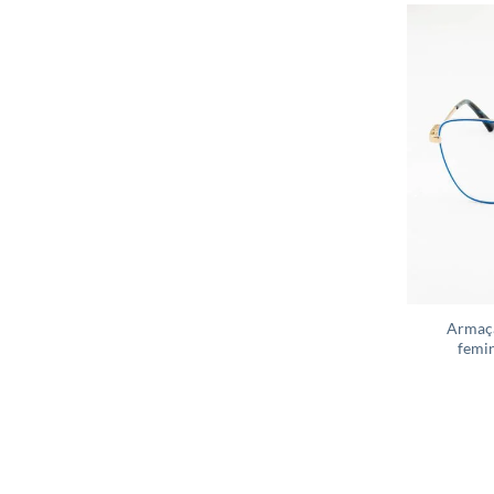
Armaçã
femin