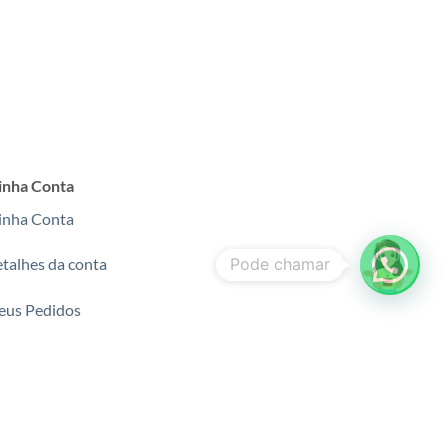
nha Conta
nha Conta
talhes da conta
us Pedidos
agamentos
gurança e certificações