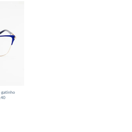
 gatinho
140