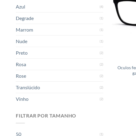
Azul
(4)
Degrade
(1)
Marrom
(1)
Nude
(1)
Preto
(2)
Rosa
(2)
Oculos fe
g
Rose
(2)
Translúcido
(2)
Vinho
(2)
FILTRAR POR TAMANHO
50
(1)