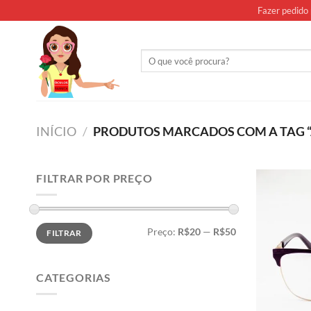
Skip
Fazer pedido 
to
content
Pesquisar
por:
INÍCIO
/
PRODUTOS MARCADOS COM A TAG “
FILTRAR POR PREÇO
Preço
Preço
Preço:
R$20
—
R$50
FILTRAR
mínimo
máximo
CATEGORIAS