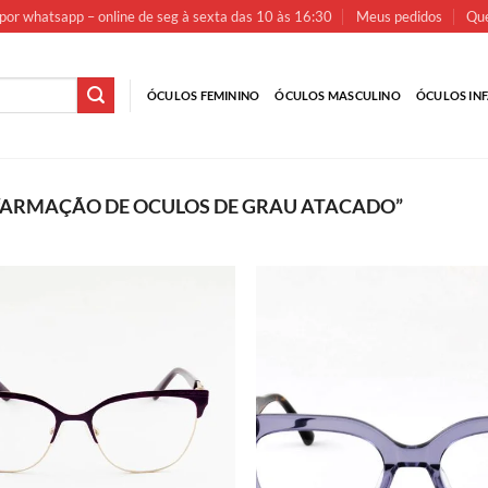
por whatsapp – online de seg à sexta das 10 às 16:30
Meus pedidos
Que
ÓCULOS FEMININO
ÓCULOS MASCULINO
ÓCULOS INF
ARMAÇÃO DE OCULOS DE GRAU ATACADO”