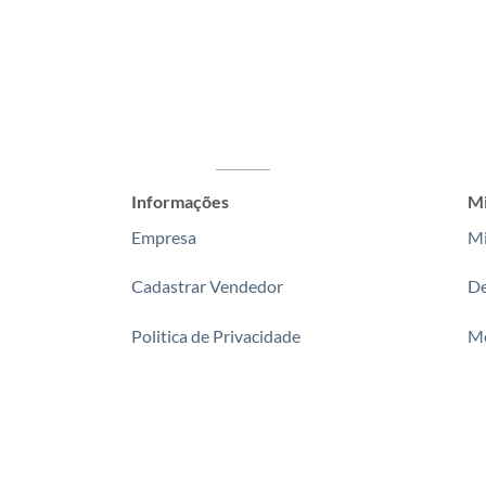
Informações
Mi
Empresa
Mi
Cadastrar Vendedor
De
Politica de Privacidade
Me
Fale Conosco
P
Rastrear Encomenda
Se