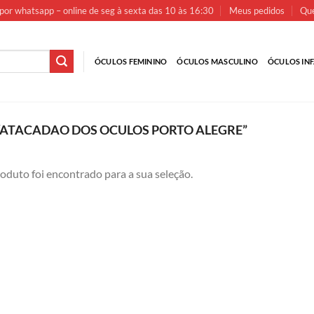
por whatsapp – online de seg à sexta das 10 às 16:30
Meus pedidos
Que
ÓCULOS FEMININO
ÓCULOS MASCULINO
ÓCULOS INF
ATACADAO DOS OCULOS PORTO ALEGRE”
duto foi encontrado para a sua seleção.