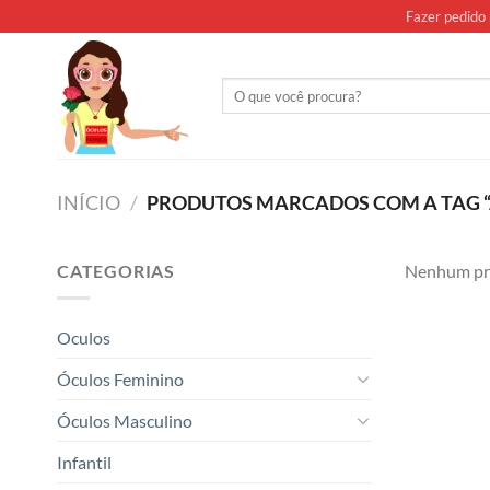
Skip
Fazer pedido 
to
content
Pesquisar
por:
INÍCIO
/
PRODUTOS MARCADOS COM A TAG “
CATEGORIAS
Nenhum pro
Oculos
Óculos Feminino
Óculos Masculino
Infantil