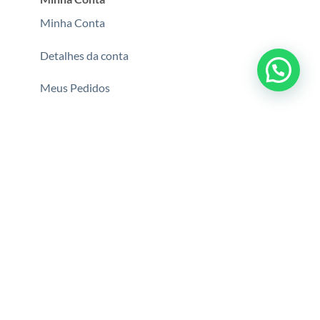
Minha Conta
Detalhes da conta
Meus Pedidos
Pagamentos
Segurança e certificações
Copyright © 2026
Oculos Fabrica.
64.835.578/0001-40 Todos os
direitos reservados .