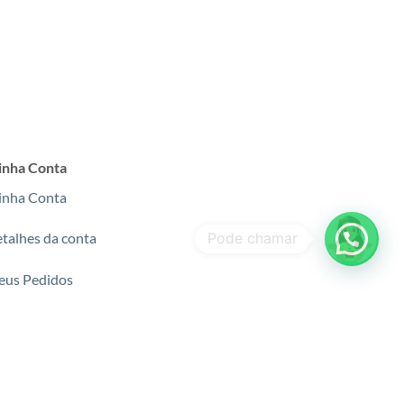
nha Conta
nha Conta
talhes da conta
us Pedidos
agamentos
gurança e certificações