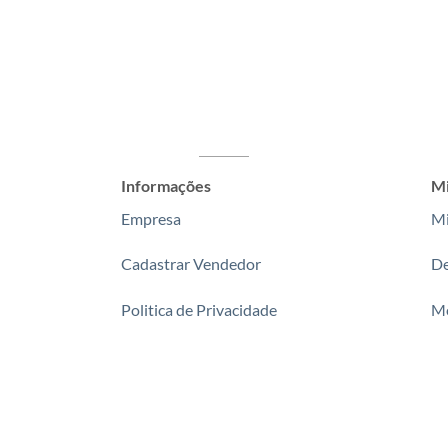
Informações
Mi
Empresa
Mi
Cadastrar Vendedor
De
Politica de Privacidade
Me
Fale Conosco
P
Rastrear Encomenda
Se