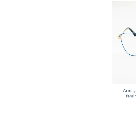
Armaçã
femin