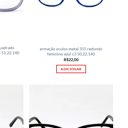
uadrado
armação oculos metal 315 redondo
5 51.22.140
feminino azul c3 50.22.140
R$
22,00
ADICIONAR