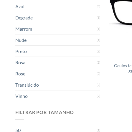
Azul
(4)
Degrade
(1)
Marrom
(1)
Nude
(1)
Preto
(2)
Rosa
(2)
Oculos fe
g
Rose
(2)
Translúcido
(2)
Vinho
(2)
FILTRAR POR TAMANHO
50
(1)