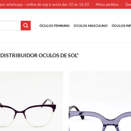
por whatsapp – online de seg à sexta das 10 às 16:30
Meus pedidos
Que
ÓCULOS FEMININO
ÓCULOS MASCULINO
ÓCULOS INF
ISTRIBUIDOR OCULOS DE SOL”