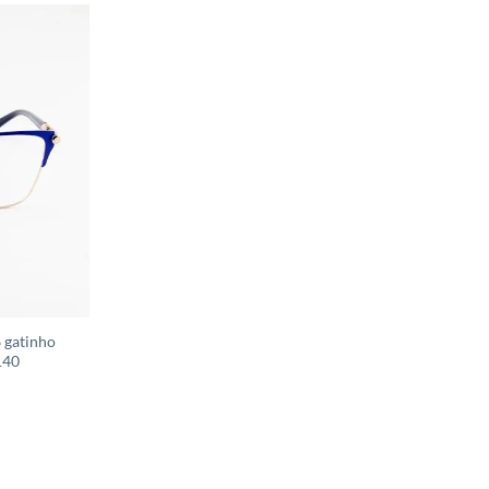
 gatinho
140