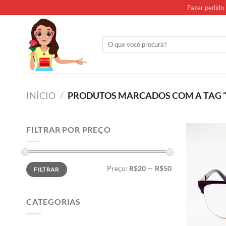
Skip
Fazer pedido 
to
content
Pesquisar
por:
INÍCIO
/
PRODUTOS MARCADOS COM A TAG “D
FILTRAR POR PREÇO
Preço
Preço
Preço:
R$20
—
R$50
FILTRAR
mínimo
máximo
CATEGORIAS