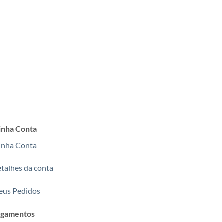
nha Conta
nha Conta
talhes da conta
us Pedidos
agamentos