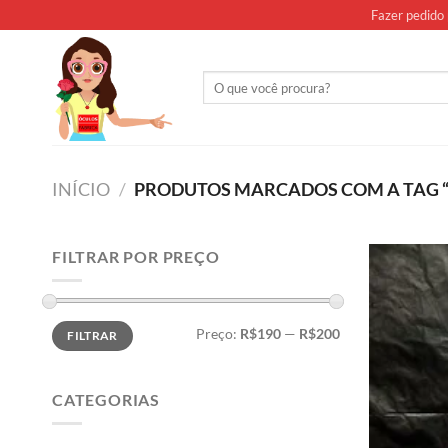
Skip
Fazer pedido 
to
content
Pesquisar
por:
INÍCIO
/
PRODUTOS MARCADOS COM A TAG “
FILTRAR POR PREÇO
Preço
Preço
Preço:
R$190
—
R$200
FILTRAR
mínimo
máximo
CATEGORIAS