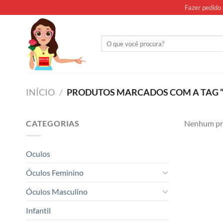
Skip
Fazer pedido 
to
content
Pesquisar
por:
INÍCIO
/
PRODUTOS MARCADOS COM A TAG “
CATEGORIAS
Nenhum pro
Oculos
Óculos Feminino
Óculos Masculino
Infantil