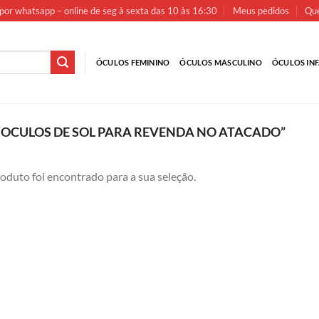
por whatsapp – online de seg à sexta das 10 às 16:30
Meus pedidos
Que
ÓCULOS FEMININO
ÓCULOS MASCULINO
ÓCULOS INF
OCULOS DE SOL PARA REVENDA NO ATACADO”
duto foi encontrado para a sua seleção.