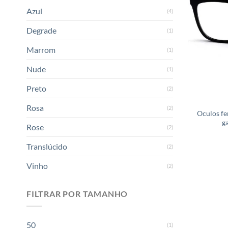
Azul
(4)
Degrade
(1)
Marrom
(1)
Nude
(1)
Preto
(2)
Rosa
(2)
Oculos fe
g
Rose
(2)
Translúcido
(2)
Vinho
(2)
FILTRAR POR TAMANHO
50
(1)