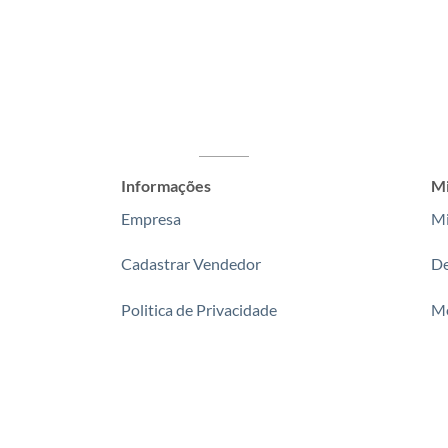
Informações
Mi
Empresa
Mi
Cadastrar Vendedor
De
Politica de Privacidade
Me
Fale Conosco
P
Rastrear Encomenda
Se