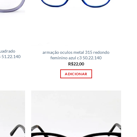
uadrado
armação oculos metal 315 redondo
5 51.22.140
feminino azul c3 50.22.140
R$
22,00
ADICIONAR