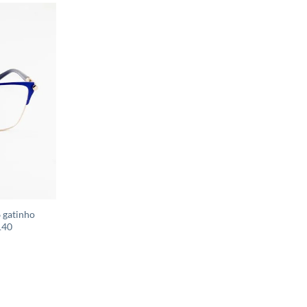
 gatinho
140