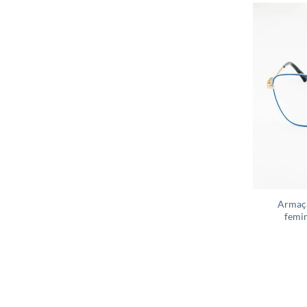
Armaçã
femin