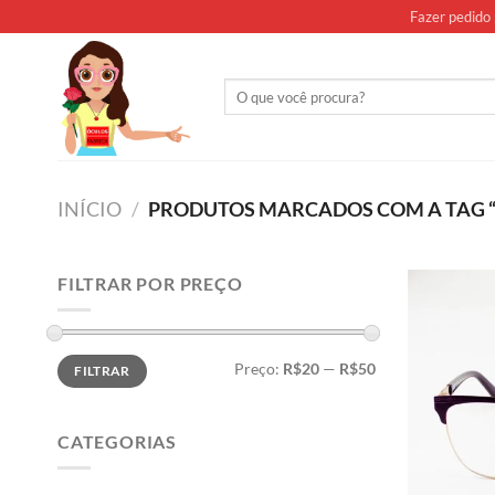
Skip
Fazer pedido 
to
content
Pesquisar
por:
INÍCIO
/
PRODUTOS MARCADOS COM A TAG 
FILTRAR POR PREÇO
Preço
Preço
Preço:
R$20
—
R$50
FILTRAR
mínimo
máximo
CATEGORIAS