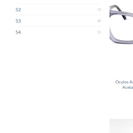
52
(3)
53
(8)
54
(1)
Óculos A
Aceta