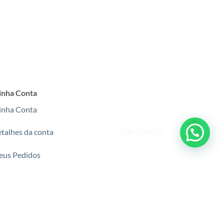
nha Conta
nha Conta
talhes da conta
us Pedidos
agamentos
gurança e certificações