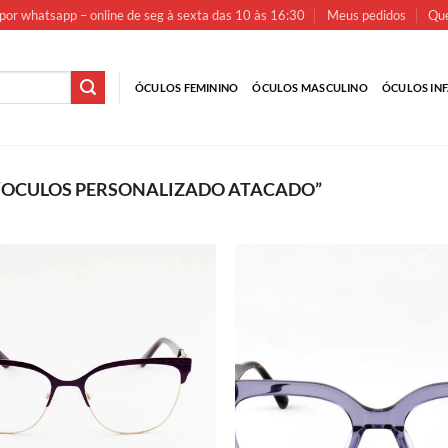
por whatsapp – online de seg à sexta das 10 às 16:30
Meus pedidos
Que
ÓCULOS FEMININO
ÓCULOS MASCULINO
ÓCULOS INF
“OCULOS PERSONALIZADO ATACADO”