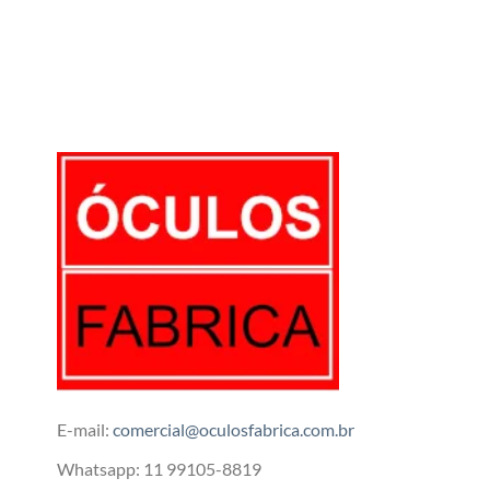
5
E-mail:
comercial@oculosfabrica.com.br
Whatsapp: 11 99105-8819