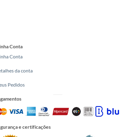
nha Conta
nha Conta
talhes da conta
us Pedidos
agamentos
gurança e certificações