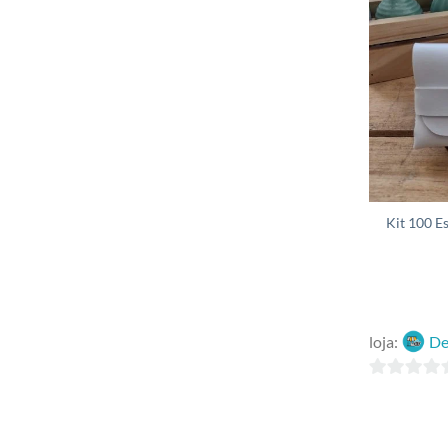
Kit 100 E
loja:
De
0
out
of