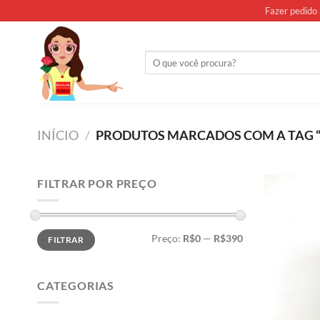
Skip
Fazer pedido 
to
content
Pesquisar
por:
INÍCIO
/
PRODUTOS MARCADOS COM A TAG “P
FILTRAR POR PREÇO
Preço
Preço
Preço:
R$0
—
R$390
FILTRAR
mínimo
máximo
CATEGORIAS