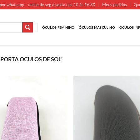
por whatsapp – online de seg à sexta das 10 às 16:30
Meus pedidos
Que
ÓCULOS FEMININO
ÓCULOS MASCULINO
ÓCULOS INF
ORTA OCULOS DE SOL”