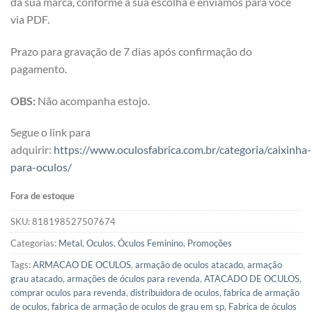
da sua marca, conforme a sua escolha e enviamos para você
via PDF.
Prazo para gravação de 7 dias após confirmação do
pagamento.
OBS:
Não acompanha estojo.
Segue o link para
adquirir:
https://www.oculosfabrica.com.br/categoria/caixinha-
para-oculos/
Fora de estoque
SKU:
818198527507674
Categorias:
Metal
,
Oculos
,
Óculos Feminino
,
Promoções
Tags:
ARMACAO DE OCULOS
,
armação de oculos atacado
,
armação
grau atacado
,
armações de óculos para revenda
,
ATACADO DE OCULOS
,
comprar oculos para revenda
,
distribuidora de oculos
,
fabrica de armação
de oculos
,
fabrica de armação de oculos de grau em sp
,
Fabrica de óculos