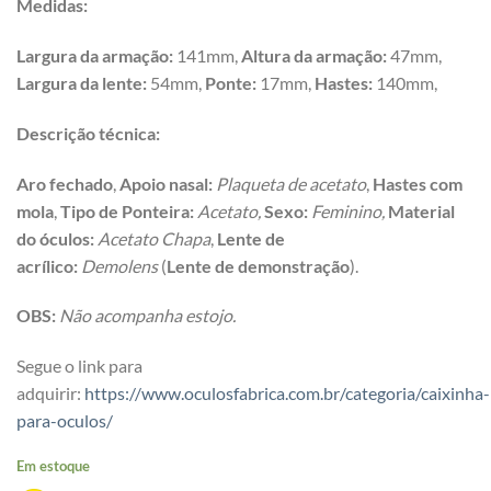
Medidas:
Largura da armação:
141mm,
Altura da armação:
47mm,
Largura da lente:
54mm,
Ponte:
17mm,
Hastes:
140mm,
Descrição técnica:
Aro f
echado
,
Apoio nasal:
Plaqueta de acetato
,
Hastes com
mola
,
Tipo de Ponteira:
Acetato,
Sexo:
Feminino,
Material
do óculos:
Acetato Chapa
,
Lente de
acrílico:
Demolens
(
Lente de demonstração
).
OBS:
Não acompanha estojo.
Segue o link para
adquirir:
https://www.oculosfabrica.com.br/categoria/caixinha-
para-oculos/
Em estoque