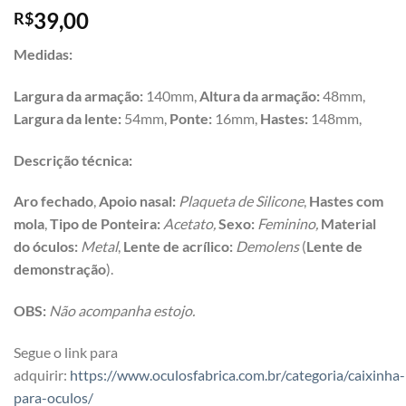
39,00
R$
Medidas:
Largura da armação:
140mm,
Altura da armação:
48mm,
Largura da lente:
54mm,
Ponte:
16mm,
Hastes:
148mm,
Descrição técnica:
Aro f
echado
,
Apoio nasal:
Plaqueta de Silicone
,
Hastes com
mola
,
Tipo de Ponteira:
Acetato,
Sexo:
Feminino,
Material
do óculos:
Metal
,
Lente de acrílico:
Demolens
(
Lente de
demonstração
).
OBS:
Não acompanha estojo.
Segue o link para
adquirir:
https://www.oculosfabrica.com.br/categoria/caixinha-
para-oculos/