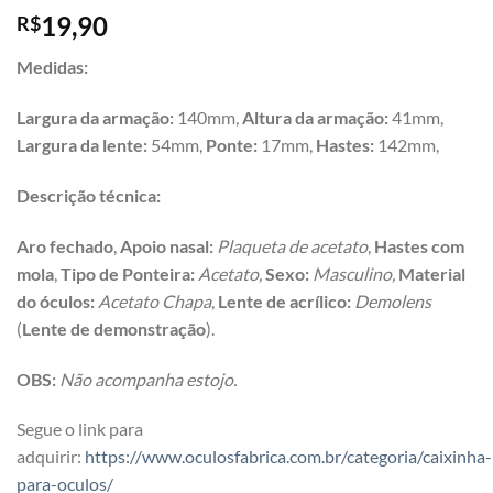
19,90
R$
Medidas:
Largura da armação:
140mm,
Altura da armação:
41mm,
Largura da lente:
54mm,
Ponte:
17mm,
Hastes:
142mm,
Descrição técnica:
Aro f
echado
,
Apoio nasal:
Plaqueta de acetato
,
Hastes com
mola
,
Tipo de Ponteira:
Acetato,
Sexo:
Masculino,
Material
do óculos:
Acetato Chapa
,
Lente de acrílico:
Demolens
(
Lente de demonstração
).
OBS:
Não acompanha estojo.
Segue o link para
adquirir:
https://www.oculosfabrica.com.br/categoria/caixinha-
para-oculos/