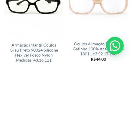
Óculos Armação Feminino
Armação infantil Óculos
Gatinho 100% Acetato Rose
Grau Preto 90024 Silicone
18011 c3 52.17.140
Flexível Fosco Nylon
R$
44,00
Medidas_48.16.121
R$
27,90
ADICIONAR
ADICIONAR