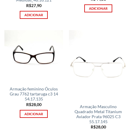
Medidas_48.16.121
R$
27,90
ADICIONAR
ADICIONAR
Armação feminino Óculos
Grau 7762 tartaruga c3 14
54.17.135
R$
28,00
Armação Masculino
Quadrado Metal Titanium
ADICIONAR
Aviador Prata 96025 C3
55.17.145
R$
28,00