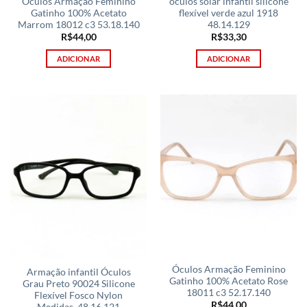
Óculos Armação Feminino
óculos solar infantil silicone
Gatinho 100% Acetato
flexível verde azul 1918
Marrom 18012 c3 53.18.140
48.14.129
R$
44,00
R$
33,30
ADICIONAR
ADICIONAR
Óculos Armação Feminino
Armação infantil Óculos
Gatinho 100% Acetato Rose
Grau Preto 90024 Silicone
18011 c3 52.17.140
Flexível Fosco Nylon
R$
44,00