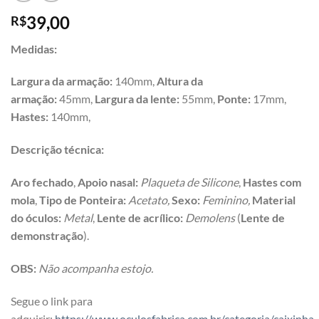
39,00
R$
Medidas:
Largura da armação:
140mm,
Altura da
armação:
45mm,
Largura da lente:
55mm,
Ponte:
17mm,
Hastes:
140mm,
Descrição técnica:
Aro f
echado
,
Apoio nasal:
Plaqueta de Silicone
,
Hastes com
mola
,
Tipo de Ponteira:
Acetato,
Sexo:
Feminino,
Material
do óculos:
Metal
,
Lente de acrílico:
Demolens
(
Lente de
demonstração
).
OBS:
Não acompanha estojo.
Segue o link para
adquirir:
https://www.oculosfabrica.com.br/categoria/caixinha-