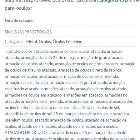
para-oculos/
Fora de estoque
SKU:
818198527509425
Categorias:
Metal
,
Oculos
,
Óculos Feminino
Tags:
2w oculos atacado
,
acessorios para oculos atacado
,
armacao
atacado
,
armação atacado 25 de março
,
armação de grau atacado
,
armação de oculos atacado
,
armação de oculos de grau atacado
,
armação
de oculos de grau no atacado
,
armação de oculos direto da fabrica
,
armação de oculos no atacado
,
armação de oculos para revenda
,
armação oculos atacado
,
armação oculos de grau atacado
,
armação
receituario atacado
,
armações atacado
,
armações de oculos atacado
,
armações de óculos em atacado
,
armações em atacado
,
armações no
atacado
,
armações para revenda
,
atacadão das armações
,
atacadão dos
óculos telefone
,
atacadista de oculos
,
atacadista de oculos de sol
,
atacadista de oculos de sol 25 de março
,
atacadista oculos
,
atacadista
premium oculos
,
atacado armação de oculos
,
atacado de armação de
oculos
,
atacado de armações
,
atacado de armações para oculos
,
ATACADO DE OCULOS
,
atacado de óculos 25 de março
,
atacado de
oculos de grau
,
atacado de oculos de sol
,
atacado de oculos de sol em sao