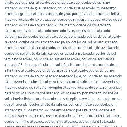
paulo
,
oculos clipon atacado
,
oculos de atacado
,
oculos de ciclismo
atacado
,
oculos de grau atacado
,
oculos de grau atacado 25 de março
,
oculos de grau no atacado
,
oculos de grau para revenda
,
oculos de leitura
atacado
,
óculos de luxo atacado
,
oculos de madeira atacado
,
oculos de sol
atacado
,
oculos de sol atacado 25 de março
,
oculos de sol atacado
barato
,
oculos de sol atacado mercado livre
,
óculos de sol atacado
personalizado
,
oculos de sol atacado personalizado oculos de sol atacado
revenda
,
oculos de sol atacado sao paulo
,
óculos de sol barato atacado
,
oculos de sol barato no atacado
,
óculos de sol com proteção uv atacado
,
oculos de sol direto da fabrica
,
oculos de sol em atacado
,
oculos de sol
feminino atacado
,
oculos de sol infantil atacado
,
óculos de sol infantil
atacado 25 de março óculos de sol infantil atacado barato
,
oculos de sol
infantil no atacado
,
oculos de sol masculino atacado
,
oculos de sol no
atacado
,
oculos de sol no atacado mercado livre
,
oculos de sol no atacado
para revenda
,
oculos de sol para revenda
,
oculos de sol para revenda no
atacado oculos de sol para revender atacado
,
óculos de sol para revender
barato óculos importados atacado
,
oculos de sol por atacado
,
oculos de
sol primeira linha atacado
,
oculos de sol replicas perfeitas atacado
,
oculos
de sol revenda
,
oculos direto da fabrica
,
oculos em atacado
,
oculos em
atacado na 25 de março
,
oculos em atacado para revenda
,
oculos em
atacado sao paulo
,
oculos escuro atacado
,
oculos escuro infantil atacado
,
oculos feminino atacado
,
oculos grau atacado
,
oculos infantil atacado
,