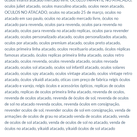
oculos infantil atacado mercado livre
,
OCULOS INFANTIL NO ATACADO
,
oculos juliet atacado
,
oculos masculino atacado
,
oculos neon atacado
,
OCULOS NO ATACADO
,
oculos no atacado 25 de março
,
oculos no
atacado em sao paulo
,
oculos no atacado mercado livre
,
óculos no
atacado para revenda
,
oculos para revenda
,
oculos para revenda no
atacado
,
oculos para revenda no atacado replicas
,
oculos para revender
atacado
,
oculos personalizado atacado
,
oculos personalizados atacado
,
oculos por atacado
,
oculos premium atacado
,
oculos preto atacado
,
oculos primeira linha atacado
,
oculos receituario atacado
,
óculos réplicas
famosas atacado
,
óculos replicas primeira linha atacado
,
oculos retro
atacado
,
oculos revenda
,
oculos revenda atacado
,
oculos revoada
atacado
,
oculos sol atacado
,
oculos sol infantil atacado
,
oculos solares
atacado
,
oculos spy atacado
,
oculos vintage atacado
,
oculos vintage retro
atacado
,
óculos yikaidi atacado
,
oticas com preço de fabrica relgis óculos
atacado e varejo
,
relgis óculos e acessórios ópticos
,
replicas de oculos
atacado
,
replicas de oculos primeira linha atacado
,
revenda de oculos
,
revenda de oculos atacado
,
revenda de óculos de sol
,
revenda de oculos
de sol no atacado revenda oculos
,
revenda óculos em consignação
,
revender oculos de sol
,
revender oculos de sol em consignação
,
venda de
armações de oculos de grau no atacado venda de oculos atacado
,
venda
de oculos de sol atacado
,
venda de oculos de sol no atacado
,
venda de
óculos no atacado
,
yikaidi atacado
,
yikaidi óculos de sol atacado